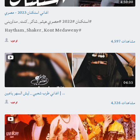
4:50:00
اغاني استكنان 2023 - مصري
استكنان #2022 #حصري هيثم_شاكر_كنت_مداوينى#
Haytham_Shaker_Kont Medaweny#
4,597 مشاهدات
تو عرب
04:55
اغاني طرب شعبي _ ليش السهر ياعين | ...
4,326 مشاهدات
تو عرب