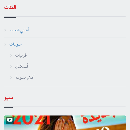
الفئات
أغاني شعبيه
منوعات
طربيات
أستكنان
أفلام متنوعة
مميز