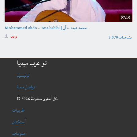
07:10
Mohammed Abdo … Ana habibi | محمد عبده … أن...
3,070 مشاهدات
تو عرب
تو عرب ميديا
الرئيسية
تواصل معنا
© 2026 كل الحقوق محفوظة.
طربيات
أستكنان
منوعات