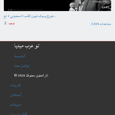
15:07
جورج وسوف عيون القلب +اسمعوني + تع...
3,034 مشاهدات
تو عرب
تو عرب ميديا
الرئيسية
تواصل معنا
© 2026 كل الحقوق محفوظة.
طربيات
أستكنان
منوعات
أفلام متنوعة