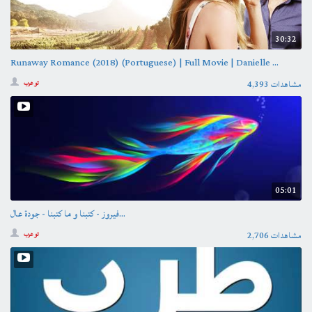
30:32
Runaway Romance (2018) (Portuguese) | Full Movie | Danielle ...
4,393 مشاهدات
تو عرب
05:01
فيروز - كتبنا و ما كتبنا - جودة عال...
2,706 مشاهدات
تو عرب