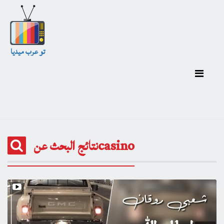
تو عرب ميديا
نتائج البحث عنcasino