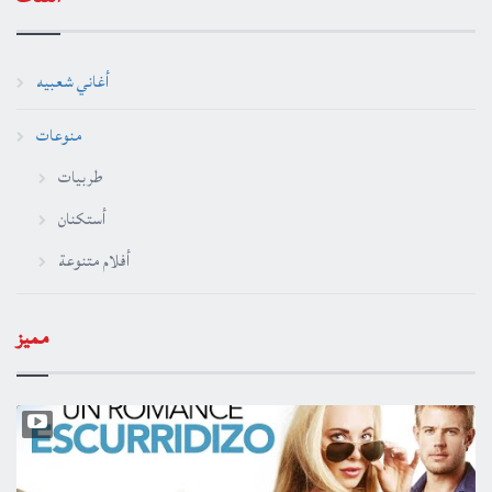
أغاني شعبيه
منوعات
طربيات
أستكنان
أفلام متنوعة
مميز