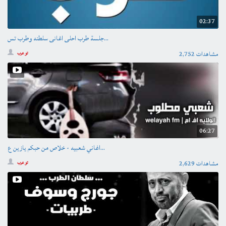
02:37
جلسة طرب احلى اغانى سلطنه وطرب تس...
2,752 مشاهدات
تو عرب
06:27
اغاني شعبيه - خلاص من حبكم يازين ع...
2,629 مشاهدات
تو عرب