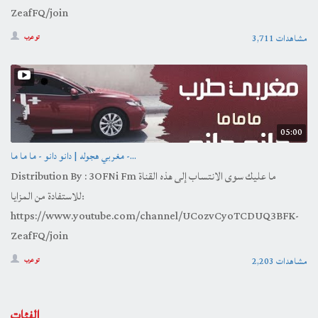
ZeafFQ/join
3,711 مشاهدات
تو عرب
05:00
مغربي هجوله | دانو دانو - ما ما ما -...
Distribution By : 3OFNi Fm ما عليك سوى الانتساب إلى هذه القناة
للاستفادة من المزايا:
https://www.youtube.com/channel/UCozvCyoTCDUQ3BFK-
ZeafFQ/join
2,203 مشاهدات
تو عرب
الفئات