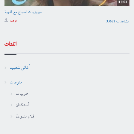
41:04
فيروزيات الصباح مع القهوة
3,063 مشاهدات
تو عرب
الفئات
أغاني شعبيه
منوعات
طربيات
أستكنان
أفلام متنوعة