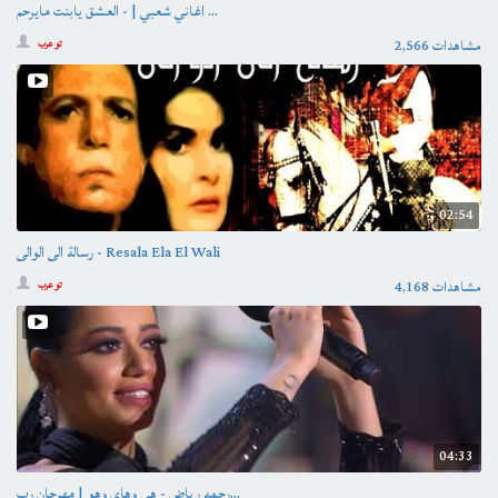
اغاني شعبي | - العشق يابنت مايرحم ...
2,566 مشاهدات
تو عرب
02:54
رسالة الى الوالى - Resala Ela El Wali
4,168 مشاهدات
تو عرب
04:33
رحمه رياض - هي وهاي وهو | مهرجان رب...