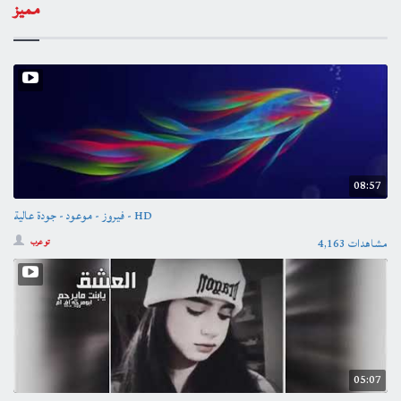
مميز
08:57
فيروز - موعود - جودة عالية - HD
4,163 مشاهدات
تو عرب
05:07