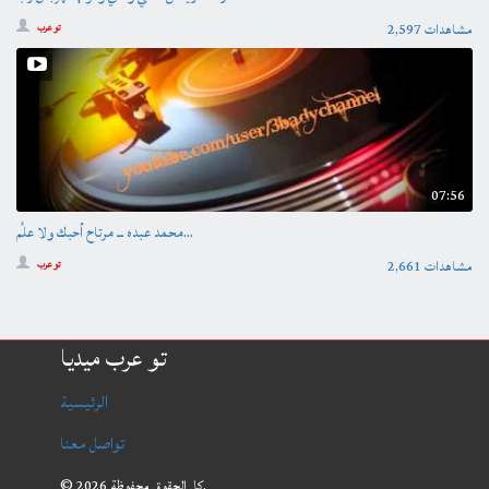
2,597 مشاهدات
تو عرب
07:56
محمد عبده ــ مرتاح أحبك ولا علَّم...
2,661 مشاهدات
تو عرب
تو عرب ميديا
الرئيسية
تواصل معنا
© 2026 كل الحقوق محفوظة.