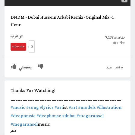
DNDM - Dubai Hussein Arbabi Remix -Original Mix -1
Hour
تو عرب
7,137
مشاهدات
0
0
0
Subscribe
يعجبني
Add to
مشاركة
Thanks For Watching!
______________________________________________
#music
#song
#lyrics
#art
ist
#art
#models
#illustration
#deepmusic
#deephouse
#dubai
#megaransel
#megaransel
music
الناشر