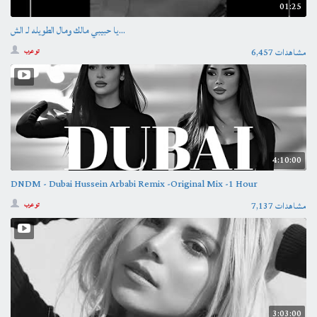
01:25
يا حبيبي مالك ومال الطويله لـ الش...
6,457 مشاهدات
تو عرب
4:10:00
DNDM - Dubai Hussein Arbabi Remix -Original Mix -1 Hour
7,137 مشاهدات
تو عرب
3:03:00