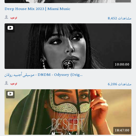
Deep House Mix 2023 | Miami Music
8,452 مشاهدات
تو عرب
10:00:00
موسيقى أجنبيه روقان - DNDM - Odyssey (Orig...
6,206 مشاهدات
تو عرب
18:47:00