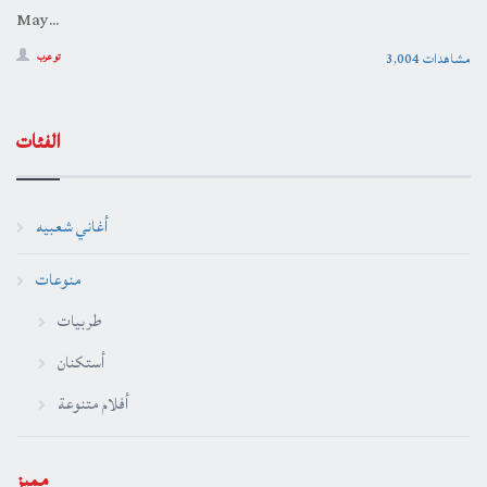
May...
3,004 مشاهدات
تو عرب
الفئات
أغاني شعبيه
منوعات
طربيات
أستكنان
أفلام متنوعة
مميز