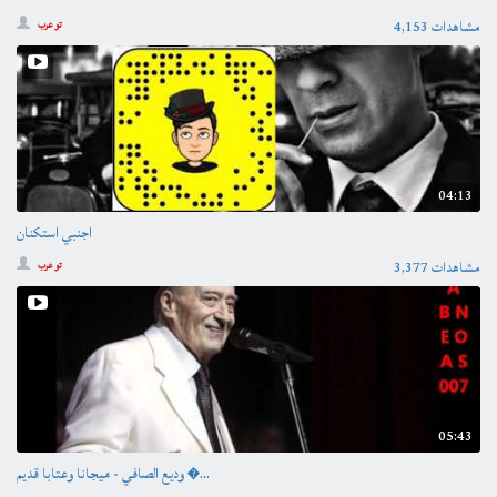
4,153 مشاهدات
تو عرب
04:13
اجنبي استكنان
3,377 مشاهدات
تو عرب
05:43
وديع الصافي - ميجانا وعتابا قديم �...