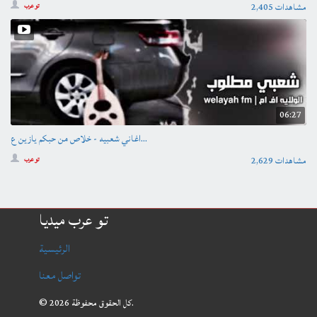
2,405 مشاهدات
تو عرب
06:27
اغاني شعبيه - خلاص من حبكم يازين ع...
2,629 مشاهدات
تو عرب
تو عرب ميديا
الرئيسية
تواصل معنا
© 2026 كل الحقوق محفوظة.