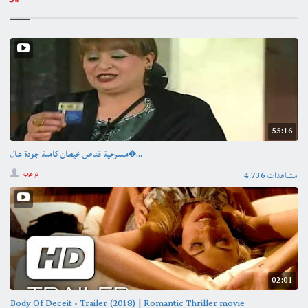
55:16
مسرحية قناص خيطان كاملة جودة عال�...
4,736 مشاهدات
تو عرب
02:01
Body Of Deceit - Trailer (2018) | Romantic Thriller movie