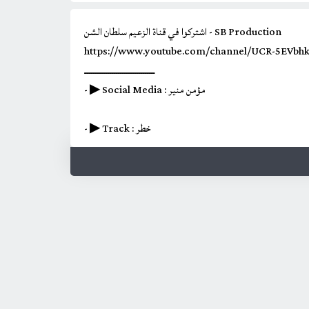
اشتركوا في قناة الزعيم سلطان الشن - SB Production
https://www.youtube.com/channel/UCR-5EV
ــــــــــــــــــــــــــــــــــ
- ▶ Social Media : مؤمن منير
- ▶ Track : خطر
- ▶ Singing : حوده بندق و مسلم
- ▶ Music Distribution : محمد حريقة
- ▶ Lyrics : اسلام المصري
- ▶ Poster By : احمد محمد