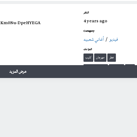
الناشر
4 years ago
bhkKm0Nu-DpeHYEGA
Category
فيديو
/
أغاني شعبيه
العلامات
خطر
مهرجان
كليب
مسلم
حوده بندق
ياللي سيتري تعباك
عرض المزيد
بندق خطر
مسلم خطر
سلطان الشن
بندق ومسلم خطر
كليب خطر
مهرجان خطر
مؤمن منير
كليب مهرجان خطر
mouslim
مهرجانات بندق ومسلم
muslim
bondok
khatar