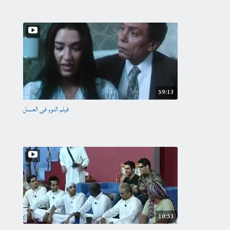
59:13
فيلم النوم فى العسل
10:53