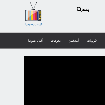
بحث
تو عرب ميديا
طربيات
أستكنان
منوعات
أفلام متنوعة