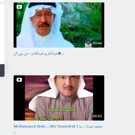
05:46
عبدالكريم عبدالقادر– من بين الن�...
06:02
Mohammed Abdo ... Ma Tmaneitak | محمد عبدة ... ما
...