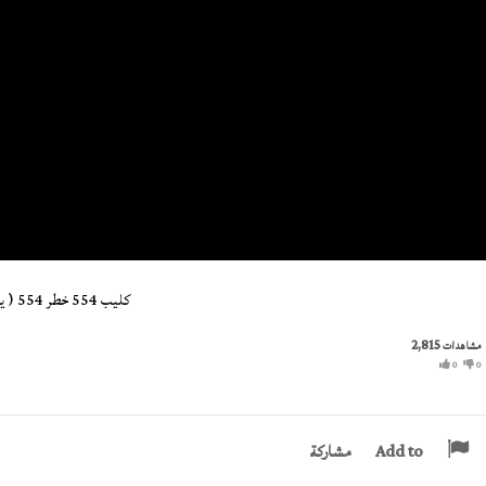
كليب 554 خطر 554 ( ياللي سيرتي تعباك ) حوده بندق و مسلم / البوم سلطان الشن 2021
2,815
مشاهدات
0
0
Add to
مشاركة