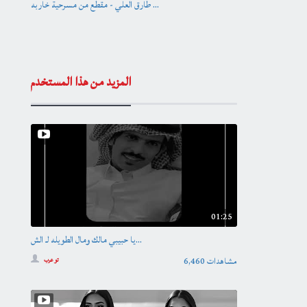
طارق العلي - مقطع من مسرحية خاربه ...
المزيد من هذا المستخدم
01:25
يا حبيبي مالك ومال الطويله لـ الش...
6,460 مشاهدات
تو عرب