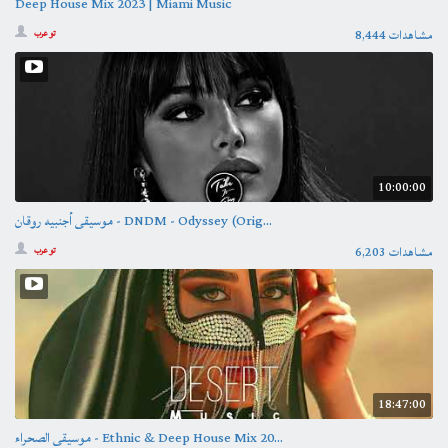
Deep House Mix 2023 | Miami Music
8,444 مشاهدات
تو عرب
10:00:00
موسيقى أجنبيه روقان - DNDM - Odyssey (Orig...
6,203 مشاهدات
تو عرب
18:47:00
موسيقى الصحراء - Ethnic & Deep House Mix 20...