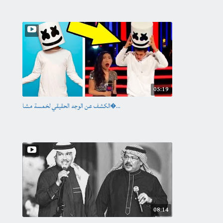
05:19
الكشف عن الوجه الحقيقي لخمسة مشا�...
08:14