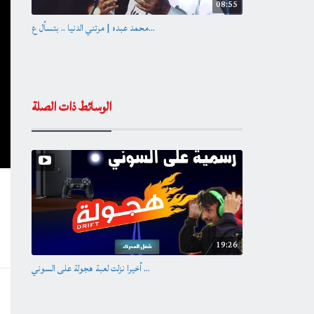
08:55
محمد عبده | مرتني الدنيا .. بتسأل ع...
الوسائط ذات الصلة
19:26
أخيرا نزلت لعبة هجولة على السوني ...