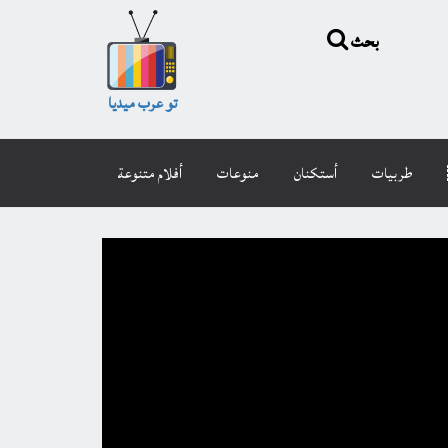
بحث
تو عرب ميديا
طربيات
أستكنان
منوعات
أفلام متنوعة