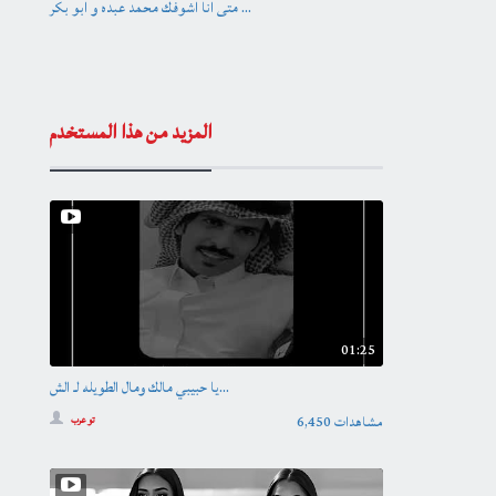
متى انا اشوفك محمد عبده و ابو بكر ...
المزيد من هذا المستخدم
01:25
يا حبيبي مالك ومال الطويله لـ الش...
6,450 مشاهدات
تو عرب