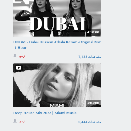
4:10:00
DNDM - Dubai Hussein Arbabi Remix -Original Mix
-1 Hour
7,133 مشاهدات
تو عرب
3:03:00
Deep House Mix 2023 | Miami Music
8,444 مشاهدات
تو عرب