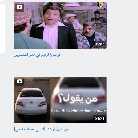
05:07
كوميديا الزعيم في عنبر المتسولين...
04:24
[اغاني هجوله خليجي]من يقول||راشد ا...