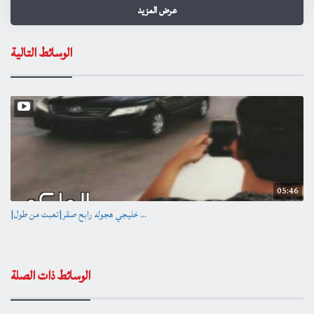
عرض المزيد
الهندسة الصوتية : وشاحة دي جي
.
الوسائط التالية
حــصرياً فــي تــسجــيلات الــشاعــر عـــادل مــحـســـن
شارع فلسطين - تقاطع النخلة - عمارة كوفي المايسترو ( نشأت أكرم )
•
للــــتواصــــل مــــعــــنـــا :
عمار عادل محسن
07707123000
.
05:46
facebook : adel.records
facebook : ammaradelmuhsen
|خليجي هجوله رابح صقر|تعبت من طول ...
.
snapchat : recordsadelmuhsen
snapchat : ammar_radio1989
الوسائط ذات الصلة
.
instagram : adel_muhsen_records