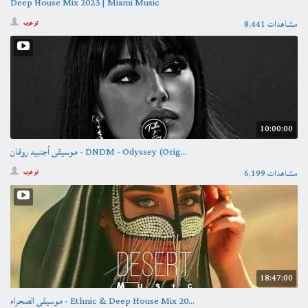
Deep House Mix 2023 | Miami Music
8,441 مشاهدات
تو عرب
10:00:00
موسيقى أجنبيه روقان - DNDM - Odyssey (Orig...
6,199 مشاهدات
تو عرب
18:47:00
موسيقى الصحراء - Ethnic & Deep House Mix 20...