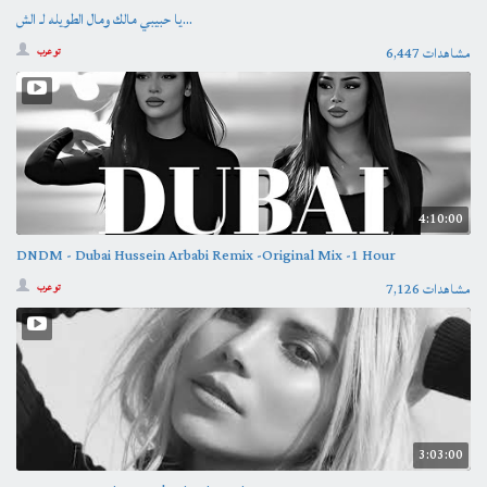
يا حبيبي مالك ومال الطويله لـ الش...
6,447 مشاهدات
تو عرب
4:10:00
DNDM - Dubai Hussein Arbabi Remix -Original Mix -1 Hour
7,126 مشاهدات
تو عرب
3:03:00