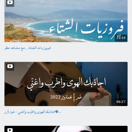
35:10
فيروزيات الشتاء _ مع مشاهد مطر
06:27
اجاذبك الهوى واطرب واغني - عود | ن�...