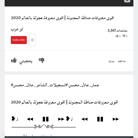
اقوى معزوفات حناطة المجنونة | اقوى معزوفة هجولة بالعالم 2020
تو عرب
3,367
مشاهدات
0
0
0
Subscribe
يعجبني
Add to
مشاركة
#عمار_عادل_محسن #تسجيلات_الشاعر_عادل_محسن
اقوى معزوفات حناطة المجنونة | اقوى معزوفة هجولة بالعالم 2020
‏❥♩⠀◂◂⠀⠀▮▮⠀⠀▸▸ ❥♩⠀◂◂⠀⠀▮▮⠀⠀▸▸
‏ ┄┄┄┄┄┄༻༺┄┄┄┄┄┄⠀
ماسترنغ : عمار عادل محسن