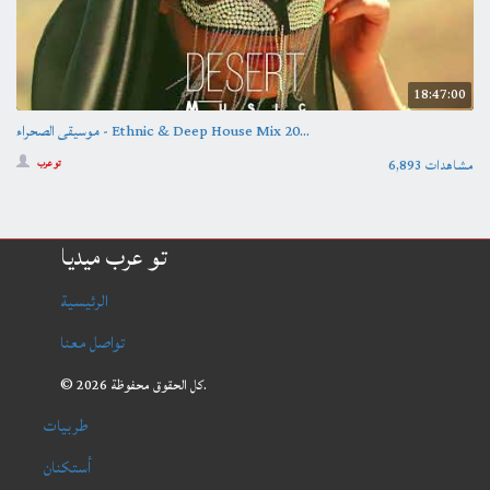
18:47:00
موسيقى الصحراء - Ethnic & Deep House Mix 20...
6,893 مشاهدات
تو عرب
تو عرب ميديا
الرئيسية
تواصل معنا
© 2026 كل الحقوق محفوظة.
طربيات
أستكنان