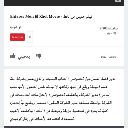
Ehtares Men El Khot Movie - فيلم احترس من الخط
تو عرب
2,903
مشاهدات
0
0
0
Subscribe
يعجبني
Add to
مشاركة
تدور قصة العمل حول (خصوصي) الشاب البسيط، والذي يعمل بشركة ابنة
عمه (نبيلة) ويقع في حبها ولكنها لا تبادله نفس الشعور، لأنها تحب
(سامي) مدير الشركة، يكتشف (خصوصي) الاختلاسات الت تحدث في
الشركة بواسطة مساعد مدير الشركة المقاول (مسعد) ويشيع نبأ إنتحاره
كذبًا ثم يعود في شخصية مزيفة ومرعبة هي (الخُط) ليكشف ألاعيب
(مسعد)، لتتصاعد الأحداث في إطار كوميدي.