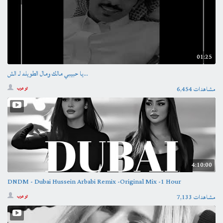
01:25
يا حبيبي مالك ومال الطويله لـ الش...
6,454 مشاهدات
تو عرب
4:10:00
DNDM - Dubai Hussein Arbabi Remix -Original Mix -1 Hour
7,133 مشاهدات
تو عرب