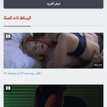
عرض المزيد
كوميدى - تشويق - انتاج سنة 1984
الوسائط ذات الصلة
الابطال
عادل امام
لبلبة
سمير صبرى
الاخراج \ سمير سيف
المؤلف \ شريف المنياوى
04:10
افلام رومانسية الاثارة والمتعة +1...
إشترك علي قناة ميلودي أفلام:
https://goo.gl/EqqGbg
الناشر
4 years ago
Category