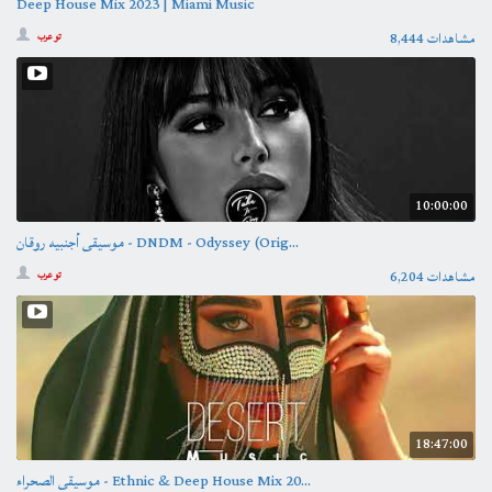
Deep House Mix 2023 | Miami Music
8,444 مشاهدات
تو عرب
10:00:00
موسيقى أجنبيه روقان - DNDM - Odyssey (Orig...
6,204 مشاهدات
تو عرب
18:47:00
موسيقى الصحراء - Ethnic & Deep House Mix 20...