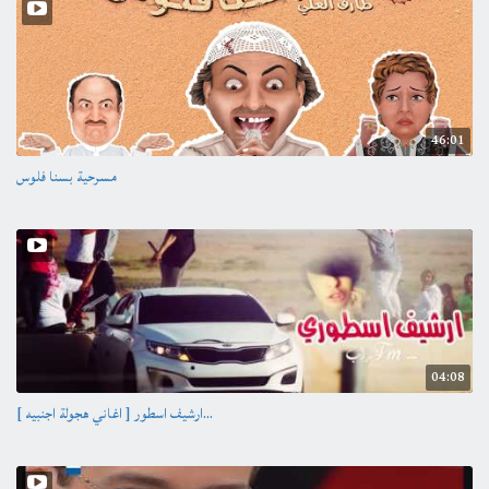
46:01
مسرحية بسنا فلوس
04:08
[ اغاني هجولة اجنبيه ] ارشيف اسطور...