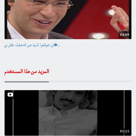
04:09
لن تتوقفوا ثانية عن الدهشة: طفل ي�...
المزيد من هذا المستخدم
01:25