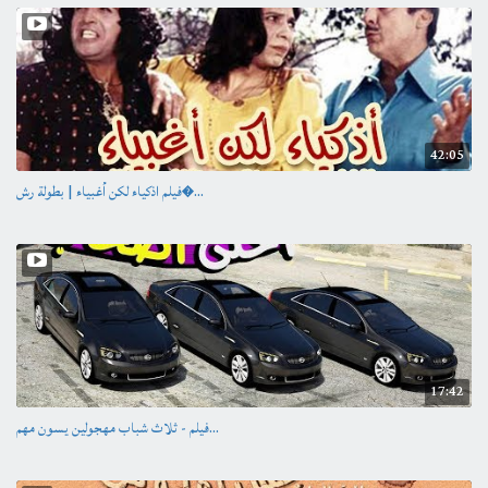
فيديو
/
منوعات
42:05
فيلم اذكياء لكن أغبياء | بطولة رش�...
17:42
فيلم - ثلاث شباب مهجولين يسون مهم...