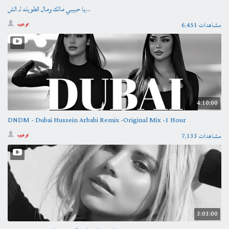
يا حبيبي مالك ومال الطويله لـ الش...
6,451 مشاهدات
تو عرب
4:10:00
DNDM - Dubai Hussein Arbabi Remix -Original Mix -1 Hour
7,133 مشاهدات
تو عرب
3:03:00