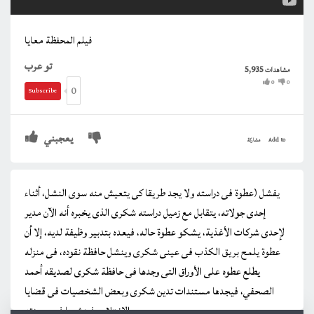
فيلم المحفظة معايا
تو عرب
5,935
مشاهدات
0
0
0
Subscribe
يعجبني
Add to
مشاركة
يفشل (عطوة فى دراسته ولا يجد طريقا كى يتعيش منه سوى النشل، أثناء
إحدى جولاته، يتقابل مع زميل دراسته شكرى الذى يخبره أنه الآن مدير
لإحدى شركات الأغذية، يشكو عطوة حاله، فيعده بتدبير وظيفة لديه، إلا أن
عطوة يلمح بريق الكذب فى عينى شكرى وينشل حافظة نقوده، فى منزله
يطلع عطوه على الأوراق التى وجدها فى حافظة شكرى لصديقه أحمد
الصحفي، فيجدها مستندات تدين شكرى وبعض الشخصيات فى قضايا
الاختلاس فينشرها فى جريدته