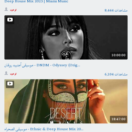
Deep House Mix 2023 | Miami Music
8,444 مشاهدات
تو عرب
10:00:00
موسيقى أجنبيه روقان - DNDM - Odyssey (Orig...
6,204 مشاهدات
تو عرب
18:47:00
موسيقى الصحراء - Ethnic & Deep House Mix 20...