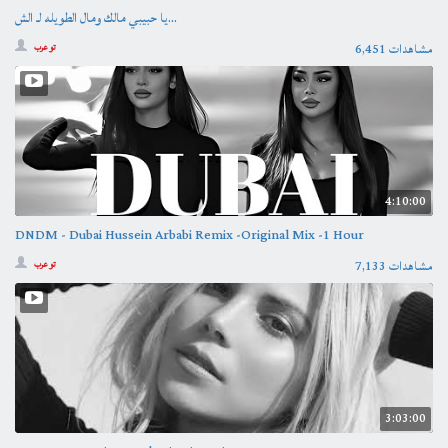
يا حبيبي مالك ومال الطويله لـ الش...
6,451 مشاهدات
تو عرب
4:10:00
DNDM - Dubai Hussein Arbabi Remix -Original Mix -1 Hour
7,133 مشاهدات
تو عرب
3:03:00