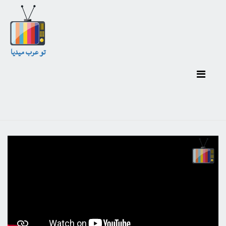
تو عرب ميديا