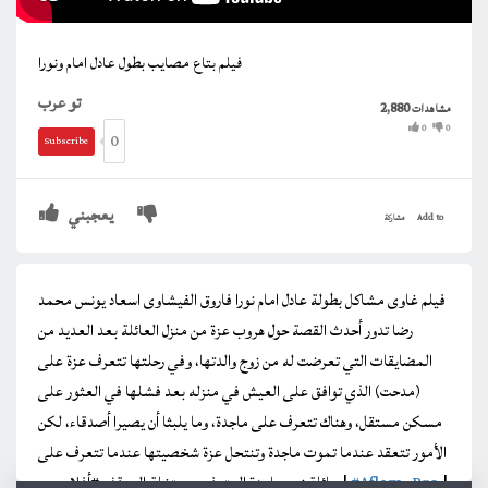
فيلم بتاع مصايب بطول عادل امام ونورا
تو عرب
2,880
مشاهدات
0
0
0
Subscribe
يعجبني
Add to
مشاركة
فيلم غاوى مشاكل بطولة عادل امام نورا فاروق الفيشاوى اسعاد يونس محمد
رضا تدور أحدث القصة حول هروب عزة من منزل العائلة بعد العديد من
المضايقات التي تعرضت له من زوج والدتها، وفي رحلتها تتعرف عزة على
(مدحت) الذي توافق على العيش في منزله بعد فشلها في العثور على
مسكن مستقل، وهناك تتعرف على ماجدة، وما يلبثا أن يصيرا أصدقاء، لكن
الأمور تتعقد عندما تموت ماجدة وتنتحل عزة شخصيتها عندما تتعرف على
|
#Aflam_Pro
عائلة زوج ماجدة المتوفي مستغلة الموقف #أفلام_برو |