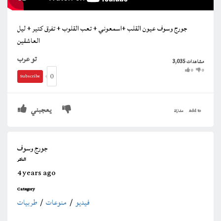
جورج وسوف عيون القلب +اسمعوني + تعب القلوب + تفرق كتير + ليل
العاشقين
تو عرب
3,035
مشاهدات
0
0
0
Subscribe
يعجبني
Add to
مشاركة
جورج وسوف
الناشر
4 years ago
Category
فيديو
/
منوعات
/
طربيات