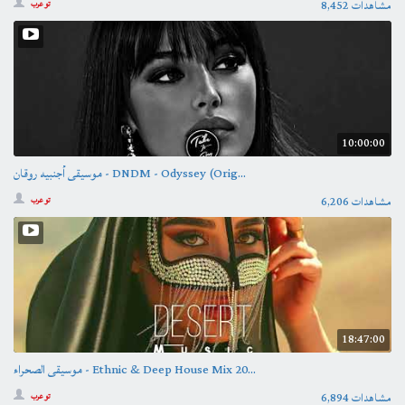
8,452 مشاهدات
تو عرب
10:00:00
موسيقى أجنبيه روقان - DNDM - Odyssey (Orig...
6,206 مشاهدات
تو عرب
18:47:00
موسيقى الصحراء - Ethnic & Deep House Mix 20...
6,894 مشاهدات
تو عرب