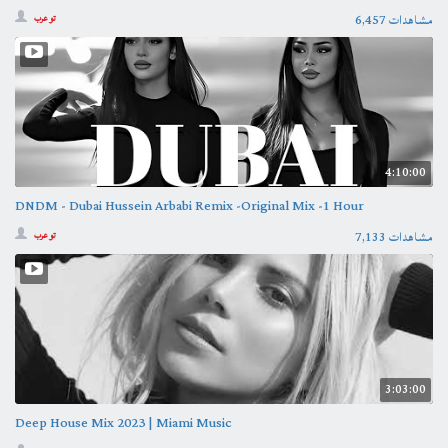
6,457 مشاهدات
تو عرب
4:10:00
DNDM - Dubai Hussein Arbabi Remix -Original Mix -1 Hour
7,133 مشاهدات
تو عرب
3:03:00
Deep House Mix 2023 | Miami Music