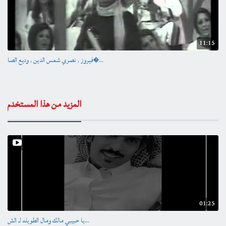
11:15
فيروز , نصري شمس الدين , وديع الصا�...
المزيد من هذا المستخدم
01:25
يا حبيبي مالك ومال الطويله لـ الش...