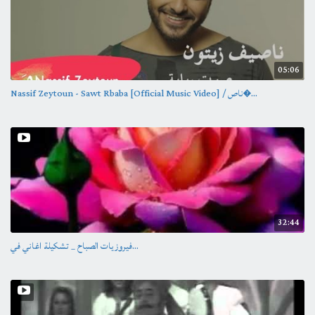
05:06
Nassif Zeytoun - Sawt Rbaba [Official Music Video] / ناص�...
32:44
فيروزيات الصباح _ تشكيلة اغاني في...