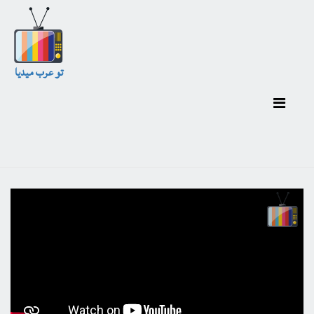
تو عرب ميديا