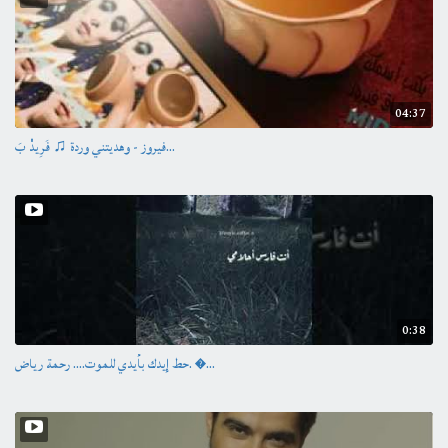
04:37
فيروز - وهديتني وردة ♫ فَرِيدْ بَ...
0:38
حط إيدك بأيدي للموت.... رحمة رياض. �...