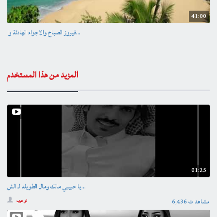
41:00
فيروز الصباح والاجواء الهادئة وا...
المزيد من هذا المستخدم
01:25
يا حبيبي مالك ومال الطويله لـ الش...
6,436 مشاهدات
تو عرب