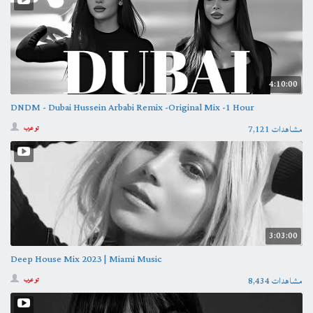
4:10:00
DNDM - Dubai Hussein Arbabi Remix -Original Mix -1 Hour
7,121 مشاهدات
تو عرب
3:03:00
Deep House Mix 2023 | Miami Music
8,434 مشاهدات
تو عرب