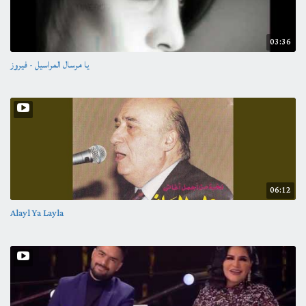
03:36
يا مرسال المراسيل - فيروز
06:12
Alayl Ya Layla