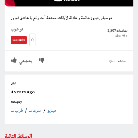
موسيقى فيروز حالمة و هادئة لأوقات ممتعة أنت رائع يا عاشق فيروز
تو عرب
2,507
مشاهدات
0
0
0
Subscribe
يعجبني
Add to
مشاركة
الناشر
4 years ago
Category
فيديو
/
منوعات
/
طربيات
الوسائط التالية