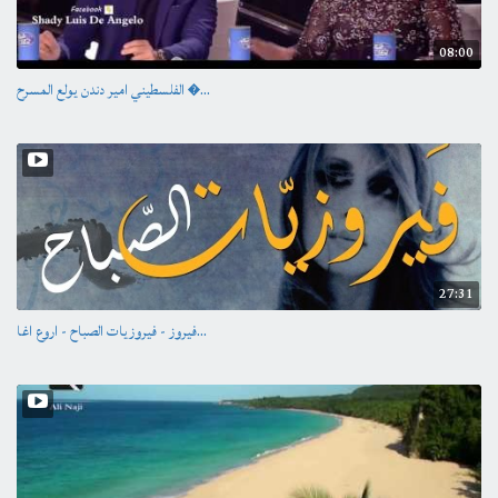
08:00
الفلسطيني امير دندن يولع المسرح �...
27:31
فيروز - فيروزيات الصباح - اروع اغا...