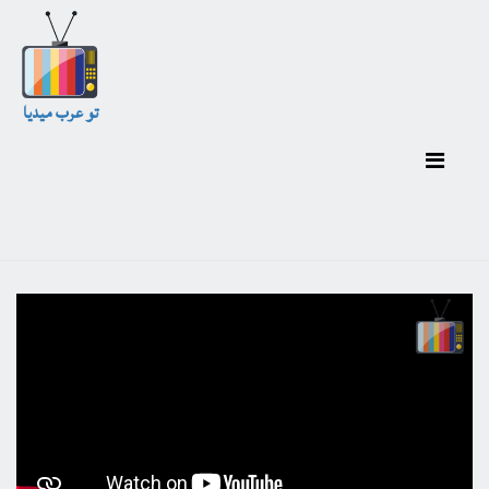
تو عرب ميديا