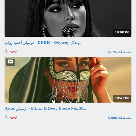
10:00:00
موسيقى أجنبيه روقان - DNDM - Odyssey (Orig...
6,195 مشاهدات
تو عرب
18:47:00
موسيقى الصحراء - Ethnic & Deep House Mix 20...
6,880 مشاهدات
تو عرب