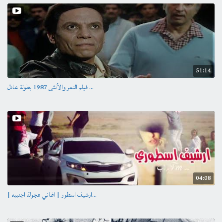
إشترك علي قناة ميلودي أفلام:
https://goo.gl/EqqGbg
الناشر
4 years ago
Category
51:14
فيديو
/
منوعات
فيلم النمر والأنثى 1987 بطولة عادل ...
04:08
[ اغاني هجولة اجنبيه ] ارشيف اسطور...