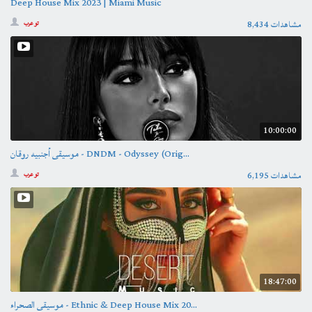
Deep House Mix 2023 | Miami Music
8,434 مشاهدات
تو عرب
10:00:00
موسيقى أجنبيه روقان - DNDM - Odyssey (Orig...
6,195 مشاهدات
تو عرب
18:47:00
موسيقى الصحراء - Ethnic & Deep House Mix 20...