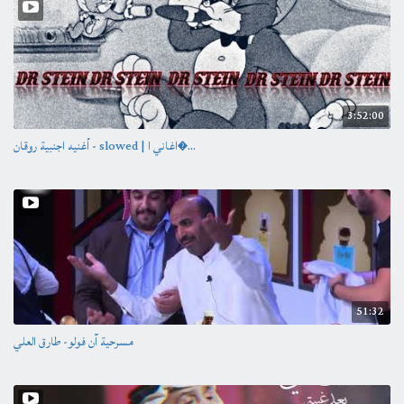
3:52:00
أغنيه اجنبية روقان - slowed | اغاني ا�...
51:32
مسرحية آن فولو- طارق العلي