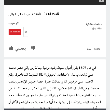
رسالة الى الوالى - Resala Ela El Wali
تو عرب
4,164
مشاهدات
0
0
0
Subscribe
يعجبني
Add to
مشاركة
في عام 1807 يقرر أعيان مدينة رشيد توجية رسالة إلى والي مصر محمد
علي ليلحق بإرسال الإمدادات والجيوش لانقاذ المدينة المحاصرة، ويقع
الاختيار على حرفوش الذي يمكنة اختراق حصار جيوش الإنجليز. يذهب
حرفوش وفي الطريق يقابل حكيم ينقلة إلى القرن العشرين فيجد نفسة في
عالم متناقض حيث القاهرة الحديثة ويتم القبض علية كمجنون تتعاطف معة
الممرضة (إيناس) وتأخذه إلى بيتها بعد أن تعرف حقيقته. يحاول تاجر الآثار أن
يأخذ سيفه، ويصر حرفوش على الوصول إلى الوالي ولا يفهم ماذا يدور حوله