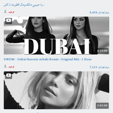
يا حبيبي مالك ومال الطويله لـ الش...
6,436 مشاهدات
تو عرب
4:10:00
DNDM - Dubai Hussein Arbabi Remix -Original Mix -1 Hour
7,121 مشاهدات
تو عرب
3:03:00