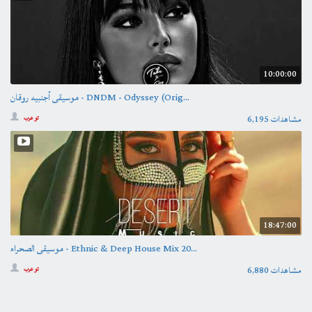
10:00:00
موسيقى أجنبيه روقان - DNDM - Odyssey (Orig...
6,195 مشاهدات
تو عرب
18:47:00
موسيقى الصحراء - Ethnic & Deep House Mix 20...
6,880 مشاهدات
تو عرب