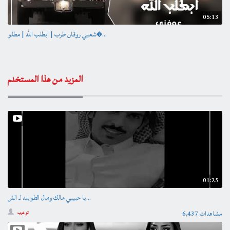
05:13
شعبي روقان طرب | ابطلب الله | مطلو�...
المزيد من هذا المستخدم
01:25
يا حبيبي مالك ومال الطويله لـ الش...
6,437 مشاهدات
تو عرب