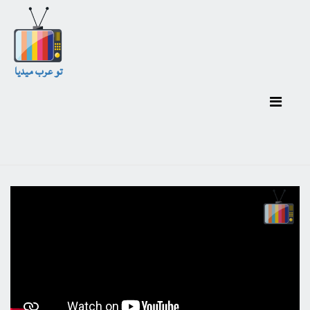
تو عرب ميديا