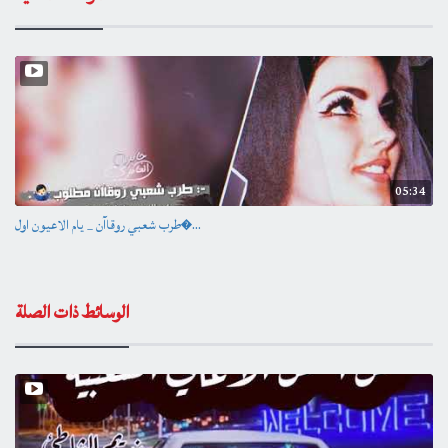
05:34
طرب شعبي روقاآن _ يام الاعيون اول�...
الوسائط ذات الصلة