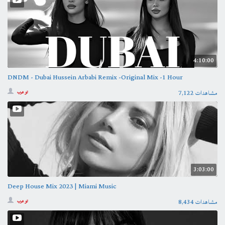
4:10:00
DNDM - Dubai Hussein Arbabi Remix -Original Mix -1 Hour
7,122 مشاهدات
تو عرب
3:03:00
Deep House Mix 2023 | Miami Music
8,434 مشاهدات
تو عرب