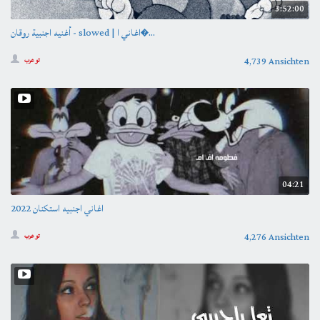
3:52:00
أغنيه اجنبية روقان - slowed | اغاني ا�...
4,739 Ansichten
تو عرب
04:21
اغاني اجنبيه استكنان 2022
4,276 Ansichten
تو عرب