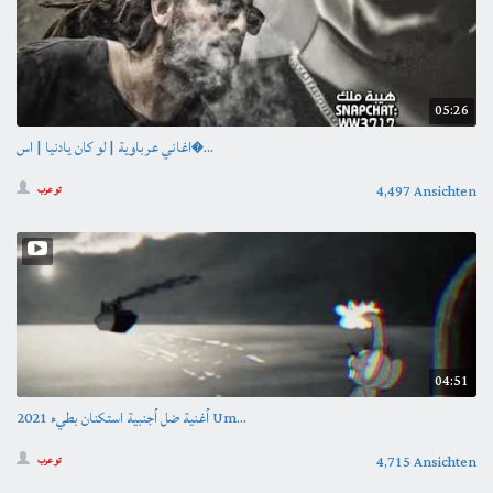
05:26
اغاني عرباوية | لو كان يادنيا | اس�...
4,497 Ansichten
تو عرب
04:51
أغنية ضل أجنبية استكنان بطيء 2021 Um...
4,715 Ansichten
تو عرب