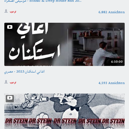
موسيقى الصحراء - Ethnic & Deep House Mix 20...
6,882 Ansichten
تو عرب
4:50:00
اغاني استكنان 2023 - مصري
4,593 Ansichten
تو عرب