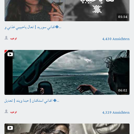
05:54
اغاني سوريه | تعال ياحبيبي خذني و�...
4,430 Ansichten
تو عرب
06:02
اغاني استكنان | حبنا وينه | تعديل �...
4,329 Ansichten
تو عرب