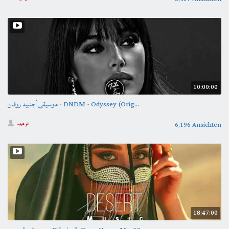
10:00:00
موسيقى أجنبيه روقان - DNDM - Odyssey (Orig...
6,196 Ansichten
تو عرب
18:47:00