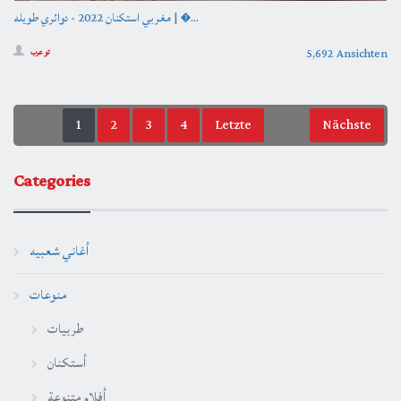
مغربي استكنان 2022 - دوائري طويله | �...
5,692 Ansichten
تو عرب
1
2
3
4
Letzte
Nächste
Categories
أغاني شعبيه
منوعات
طربيات
أستكنان
أفلام متنوعة