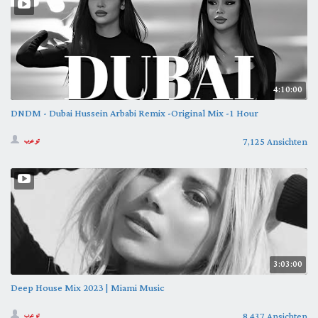
4:10:00
DNDM - Dubai Hussein Arbabi Remix -Original Mix -1 Hour
7,125 Ansichten
تو عرب
3:03:00
Deep House Mix 2023 | Miami Music
8,437 Ansichten
تو عرب