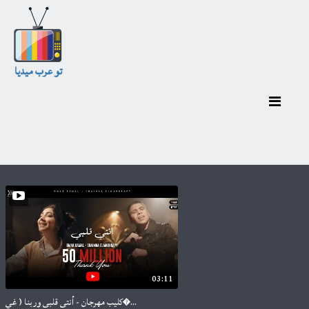
تو عرب ميديا
03:11
كليب مهرجان - أنتى قلبى وربنا ( غي�...