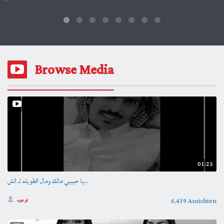
Browse Media
01:25
يا حبيبي مالك ومال الطويله لـ الش...
6,439 Ansichten
تو عرب