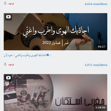
4,654 Ansichten
تو عرب
06:27
اجاذبك الهوى واطرب واغني - عود | ن�...
5,072 Ansichten
تو عرب
5:58:00