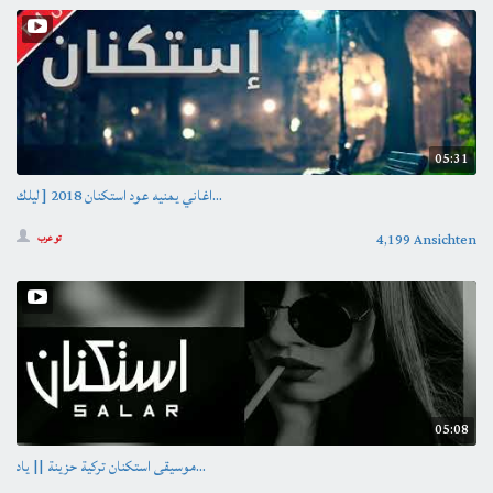
05:31
اغاني يمنيه عود استكنان 2018 [ ليلك...
4,199 Ansichten
تو عرب
05:08
موسيقى استكنان تركية حزينة || ياد...