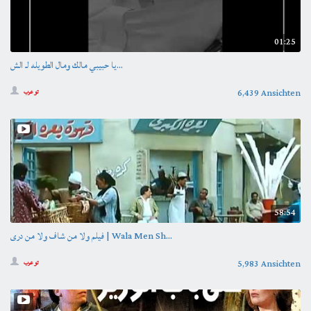
01:25
يا حبيبي مالك ومال الطويله لـ الش...
6,439 Ansichten
تو عرب
58:54
فيلم ولا من شاف ولا من درى | Wala Men Sh...
5,983 Ansichten
تو عرب