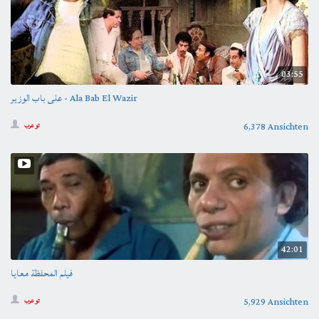
03:55
على باب الوزير - Ala Bab El Wazir
6,378 Ansichten
تو عرب
42:01
فيلم المحفظة معايا
5,929 Ansichten
تو عرب