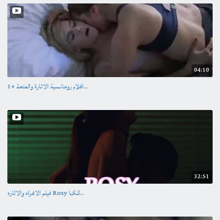
04:10
افلام رومانسية الاثارة والمتعة +1...
32:51
فيلم الاغراء والاثاره Rosy للكبا...