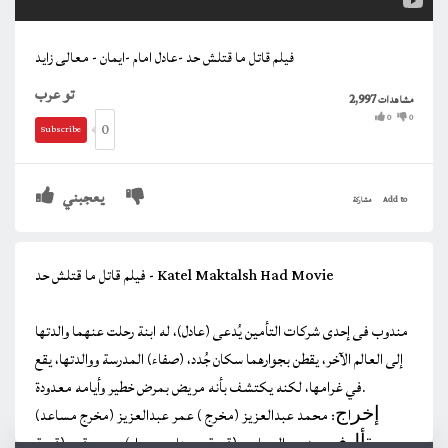
فيلم قاتل ما قتلش حد -عادل امام -ايمان - معالى زايد
تو عرب
2,997
مشاهدات
0
0
0
Subscribe
يعجبني
Add to
مشاركة
فيلم قاتل ما قتلش حد - Katel Maktalsh Had Movie
مندوب فى إحدى شركات التأمين يُدعى (عادل)، له ابنة رحلت عنهما والدتها
إلى العالم الآخر، يقطن بجوارهما سكان جُدد، (صفاء) المدرسة ووالدتها، يقع
في غرامها، لكنه يكتشف بأنه مريض بمرض خطير وأيامه معدودة.
ﺇﺧﺮاﺝ: محمد عبدالعزيز (مخرج ) عمر عبدالعزيز (مخرج مساعد)
ﺗﺄﻟﻴﻒ: مدحت السباعي (قصة وسيناريو وحوار) بهجت قمر (قصة