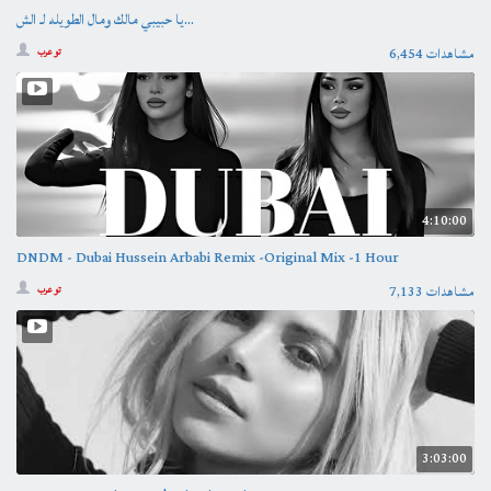
يا حبيبي مالك ومال الطويله لـ الش...
6,454 مشاهدات
تو عرب
4:10:00
DNDM - Dubai Hussein Arbabi Remix -Original Mix -1 Hour
7,133 مشاهدات
تو عرب
3:03:00