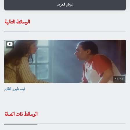
عرض المزيد
وسيناريو وحوار)
طاقم العمل: عادل إمام آثار الحكيم إيمان عمر الحريري صلاح نظمي عزيزة
الوسائط التالية
حلمي
الناشر
4 years ago
Category
فيديو
/
منوعات
العلامات
سينما
افلام
2016
action
drama
comedy
cinema
movie
53:53
فيلم قاتل ما قتلش حد - Katel Maktalsh Had Movie
بوليسي
كوميدى
اكشن
فيلم طيور الظلام
ممنوعه
عزيزة حلمي
صلاح نظمي
عمر الحريري
إيمان
آثار الحكيم
عادل إمام
افلام ممنوعه لعادل امام
افلام مثيرة
افلام 2019
افلام عادل امام
افلام ممنوعه
الوسائط ذات الصلة