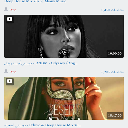
Deep House Mix 2023 | Miami Music
8,450 مشاهدات
تو عرب
10:00:00
موسيقى أجنبيه روقان - DNDM - Odyssey (Orig...
6,205 مشاهدات
تو عرب
18:47:00
موسيقى الصحراء - Ethnic & Deep House Mix 20...