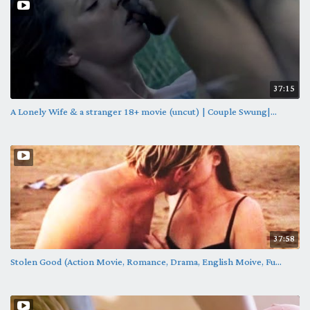
37:15
A Lonely Wife & a stranger 18+ movie (uncut) | Couple Swung|...
37:58
Stolen Good (Action Movie, Romance, Drama, English Moive, Fu...