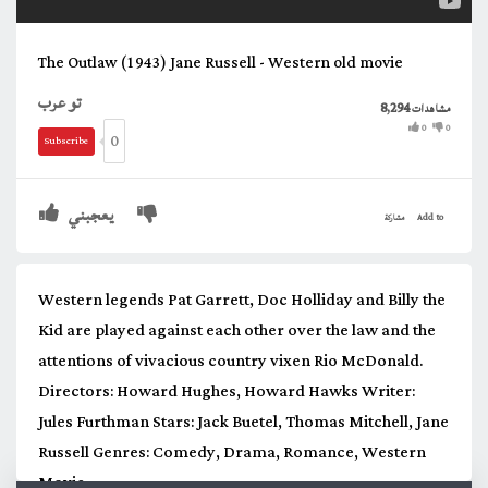
The Outlaw (1943) Jane Russell - Western old movie
تو عرب
8,294
مشاهدات
0
0
0
Subscribe
يعجبني
Add to
مشاركة
Western legends Pat Garrett, Doc Holliday and Billy the
Kid are played against each other over the law and the
attentions of vivacious country vixen Rio McDonald.
Directors: Howard Hughes, Howard Hawks Writer:
Jules Furthman Stars: Jack Buetel, Thomas Mitchell, Jane
Russell Genres: Comedy, Drama, Romance, Western
Movie