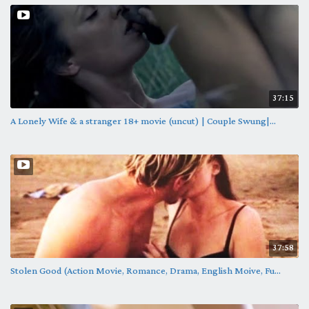
37:15
A Lonely Wife & a stranger 18+ movie (uncut) | Couple Swung|...
37:58
Stolen Good (Action Movie, Romance, Drama, English Moive, Fu...