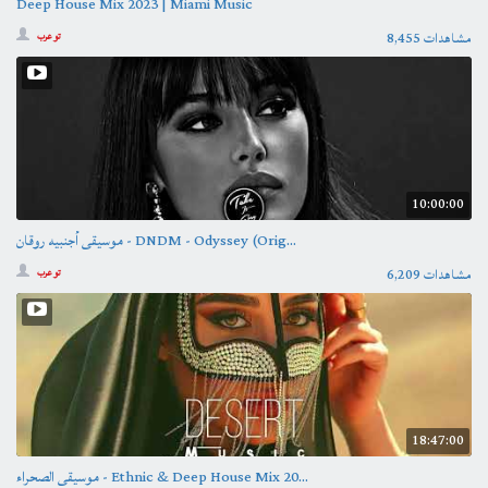
Deep House Mix 2023 | Miami Music
8,455 مشاهدات
تو عرب
10:00:00
موسيقى أجنبيه روقان - DNDM - Odyssey (Orig...
6,209 مشاهدات
تو عرب
18:47:00
موسيقى الصحراء - Ethnic & Deep House Mix 20...