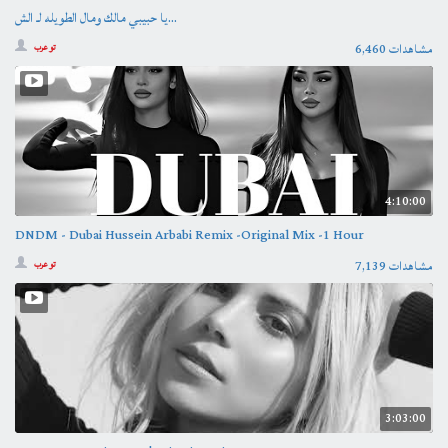
يا حبيبي مالك ومال الطويله لـ الش...
6,460 مشاهدات
تو عرب
4:10:00
DNDM - Dubai Hussein Arbabi Remix -Original Mix -1 Hour
7,139 مشاهدات
تو عرب
3:03:00