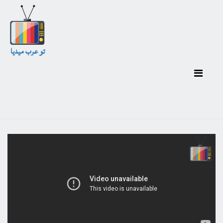
تو عرب ميديا